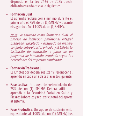
dispuesto en la Ley 2466 de 2025 queda
obligado en cada caso a lo siguiente:
Formación Dual
El aprendiz recibirá coma mínimo: durante el
primer año el 75% de un (1) SMLMV y durante
el segundo año el 100% de un (1) SMLMV.
Nota
: Se entiende como formación dual, el
proceso de formación profesional integral
planeado, ejecutado y evaluado de manera
conjunta entre el sector privado y el SENA o la
institución de educación, a partir de un
programa de formación acordado según las
necesidades del respectivo empleador.
Formación Tradicional
El Empleador deberá realizar y reconocer al
aprendiz en cada una de las fases lo siguiente:
Fase Lectiva:
Un apoyo de sostenimiento del
75% de un (1) SMLMV. Deberá afiliar al
aprendiz a la Seguridad Social en Salud y
Riesgos Laborales y realizar el total del aporte
al sistema.
Fase Productiva:
Un apoyo de sostenimiento
equivalente al 100% de un (1) SMLMV, los