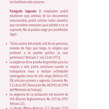
los familiares más cercanos
Parágrafo Segundo:
El empleador podrá
establecer que, además de los documentos
mencionados, podrá solicitar todos aquellos
que considere necesarios para admitir o no al
aspirante. No se podrán exigir por prohibición
legal:
“Datos acerca del estado civil de las personas,
número de hijos que tenga, la religión que
profesan o el partido político al cual
pertenezca” (Artículo 1º. Ley 13 de 1972);
La exigencia de la prueba de gravidez para las
mujeres y solo podrá solicitarse cuando la
trabajadora vaya a realizar actividades
catalogadas como de alto riesgo (Artículo 43,
CN. artículos primero y segundo, Convenio No.
111 de la OIT., Resolución No. 003941 de 1994
del Ministerio de Trabajo),
La exigencia de la realización del examen de
VIH. (Decreto Reglamentario No. 559 de 1991
Artículo 22),
La libreta Militar (Artículo 111 Decreto 2150