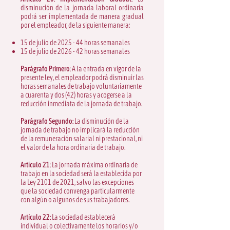
disminución de la jornada laboral ordinaria
podrá ser implementada de manera gradual
por el empleador, de la siguiente manera:
15 de julio de 2025 - 44 horas semanales
15 de julio de 2026 - 42 horas semanales
Parágrafo Primero:
A la entrada en vigor de la
presente ley, el empleador podrá disminuir las
horas semanales de trabajo voluntariamente
a cuarenta y dos (42) horas y acogerse a la
reducción inmediata de la jornada de trabajo.
Parágrafo Segundo:
La disminución de la
jornada de trabajo no implicará la reducción
de la remuneración salarial ni prestacional, ni
el valor de la hora ordinaria de trabajo.
Artículo 21:
La jornada máxima ordinaria de
trabajo en la sociedad será la establecida por
la Ley 2101 de 2021, salvo las excepciones
que la sociedad convenga particularmente
con algún o algunos de sus trabajadores.
Artículo 22:
La sociedad establecerá
individual o colectivamente los horarios y/o