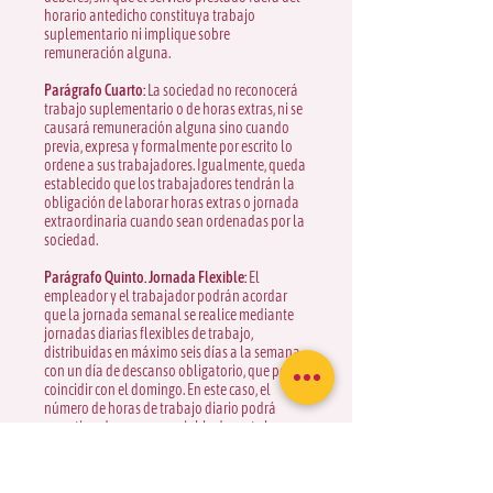
horario antedicho constituya trabajo
suplementario ni implique sobre
remuneración alguna.
Parágrafo Cuarto:
La sociedad no reconocerá
trabajo suplementario o de horas extras, ni se
causará remuneración alguna sino cuando
previa, expresa y formalmente por escrito lo
ordene a sus trabajadores. Igualmente, queda
establecido que los trabajadores tendrán la
obligación de laborar horas extras o jornada
extraordinaria cuando sean ordenadas por la
sociedad.
Parágrafo Quinto. Jornada Flexible:
El
empleador y el trabajador podrán acordar
que la jornada semanal se realice mediante
jornadas diarias flexibles de trabajo,
distribuidas en máximo seis días a la semana
con un día de descanso obligatorio, que podrá
coincidir con el domingo. En este caso, el
número de horas de trabajo diario podrá
repartirse de manera variable durante la
respectiva semana y podrá ser de mínimo
cuatro (4) horas continuas y hasta nueve (9)
horas diarias sin lugar a ningún recargo por