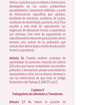
teórica y práctica que se oriente a formar para
desempeño en los cuales predominan
procedimientos claramente definidos a partir
de instrucciones especificas (por ejemplo.
Auxiliares de mecánica, auxiliares de cocina,
auxiliares de electricidad, plomería, etc.). Para
acceder a este nivel de capacitación, las
exigencias de educación formal y experiencia
son mínimas. Este nivel de capacitación es
específicamente relevante para jóvenes de los
estratos más pobres de la población que
carecen de o tienen bajos niveles de educación
formal y experiencia.
Artículo 16:
Pueden celebrar contratos de
aprendizaje las personas mayores de catorce
(14) años que hayan completado sus estudios
primarios o demuestren poseer conocimientos
equivalentes a ellos, en los mismos términos y
con las restricciones de que trata el Código
Sustantivos del Trabajo (L.188/59, art.2).
Capítulo V
Trabajadores Accidentales o Transitorios
Artículo 17:
No tienen el carácter de