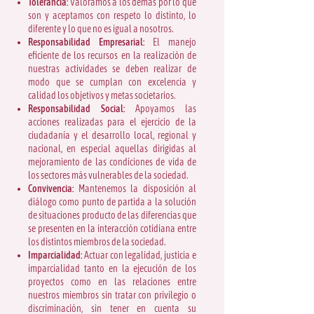
Tolerancia:
Valoramos a los demás por lo que
son y aceptamos con respeto lo distinto, lo
diferente y lo que no es igual a nosotros.
Responsabilidad Empresarial:
El manejo
eficiente de los recursos en la realización de
nuestras actividades se deben realizar de
modo que se cumplan con excelencia y
calidad los objetivos y metas societarios.
Responsabilidad Social:
Apoyamos las
acciones realizadas para el ejercicio de la
ciudadanía y el desarrollo local, regional y
nacional, en especial aquellas dirigidas al
mejoramiento de las condiciones de vida de
los sectores más vulnerables de la sociedad.
Convivencia:
Mantenemos la disposición al
diálogo como punto de partida a la solución
de situaciones producto de las diferencias que
se presenten en la interacción cotidiana entre
los distintos miembros de la sociedad.
Imparcialidad:
Actuar con legalidad, justicia e
imparcialidad tanto en la ejecución de los
proyectos como en las relaciones entre
nuestros miembros sin tratar con privilegio o
discriminación, sin tener en cuenta su