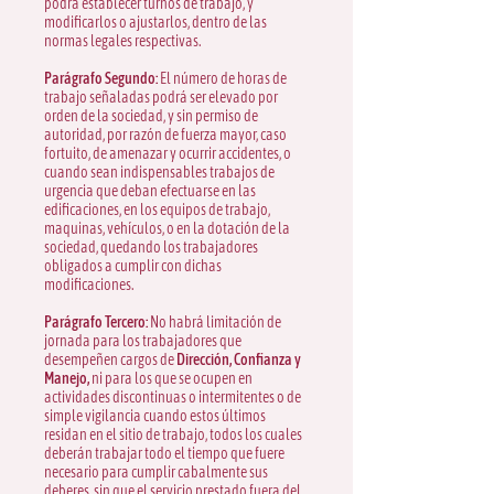
podrá establecer turnos de trabajo, y
modificarlos o ajustarlos, dentro de las
normas legales respectivas.
Parágrafo Segundo:
El número de horas de
trabajo señaladas podrá ser elevado por
orden de la sociedad, y sin permiso de
autoridad, por razón de fuerza mayor, caso
fortuito, de amenazar y ocurrir accidentes, o
cuando sean indispensables trabajos de
urgencia que deban efectuarse en las
edificaciones, en los equipos de trabajo,
maquinas, vehículos, o en la dotación de la
sociedad, quedando los trabajadores
obligados a cumplir con dichas
modificaciones.
Parágrafo Tercero:
No habrá limitación de
jornada para los trabajadores que
desempeñen cargos de
Dirección, Confianza y
Manejo,
ni para los que se ocupen en
actividades discontinuas o intermitentes o de
simple vigilancia cuando estos últimos
residan en el sitio de trabajo, todos los cuales
deberán trabajar todo el tiempo que fuere
necesario para cumplir cabalmente sus
deberes, sin que el servicio prestado fuera del