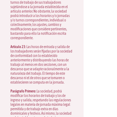
turnos de trabajo de sus trabajadores
sujetándose a la jornada establecida en el
artículo anterior. No obstante, la sociedad
podrá introducir a los horarios y/o jornadas
y/o turnos correspondientes, individual o
colectivamente, los ajustes, cambios y
modificaciones que considere pertinentes,
bastando para ello la notificación escrita
correspondiente.
Artículo 23:
Las horas de entrada y salida de
los trabajadores serán fijadas por la sociedad
de conformidad con lo establecido
anteriormente y distribuyendo las horas de
trabajo al menos en dos secciones, con un
descanso que se adapte racionalmente a la
naturaleza del trabajo. El tiempo de este
descanso ni el de otros que se tomaren o
establecieren se computa en la jornada.
Parágrafo Primero:
La sociedad, podrá
modificar los horarios de trabajo y los de
ingreso y salida, respetando las regulaciones
legales en materia de jornada máxima legal
permitida y de trabajo extra en días
dominicales y festivos. Así mismo, la sociedad