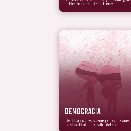
inciden en la toma de decisiones.
Democracia
Identificamos riesgos emergentes que ame
la estabilidad democrática del país.