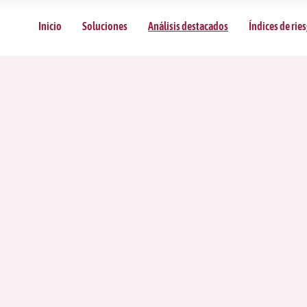
Inicio
Soluciones
Análisis destacados
Índices de rie
nálisis Destacado
eda a nuestros análisis más recientes para obtener una vi
estratégica sobre el entorno de negocios en Colombia