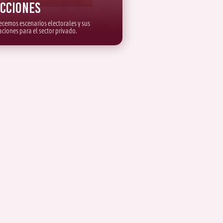
ecciones
ecemos escenarios electorales y sus
aciones para el sector privado.