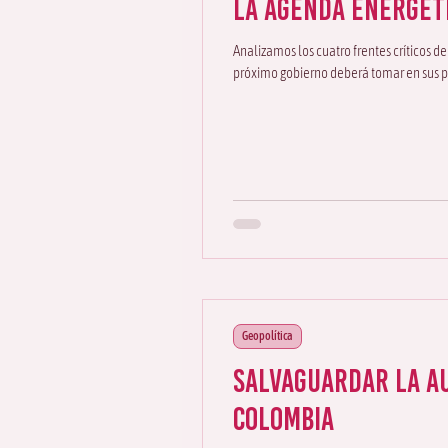
La Agenda Energét
Analizamos los cuatro frentes críticos d
próximo gobierno deberá tomar en sus p
Geopolítica
Salvaguardar la a
Colombia