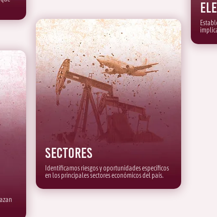
El
Establ
implic
Sectores
Identificamos riesgos y oportunidades específicos
en los principales sectores económicos del país.
nazan