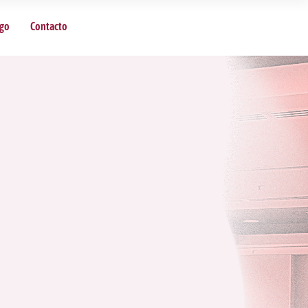
sgo
Contacto
s
sión