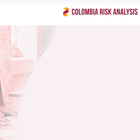
A
Acc