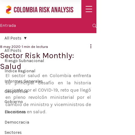
Entrada
All Posts
8 may 2020
1 min de lectura
All Posts
Sector Risk Monthly:
Riesgo Subnacional
Salud
Índice Regional
El sector salud en Colombia enfrenta 
Informes Generales
su principal desafío en la historia 
reciente por el COVID-19, reto que llegó 
Geopolítica
en pleno revolcón ministerial por el 
Gobierno
cambio de ministro y viceministros de 
la cartera en salud. 
Elecciones
Democracia
Sectores