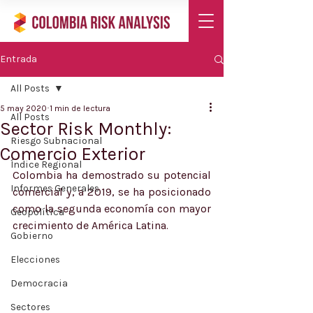
Entrada
All Posts
5 may 2020
1 min de lectura
All Posts
Sector Risk Monthly:
Riesgo Subnacional
Comercio Exterior
Índice Regional
Colombia ha demostrado su potencial 
Informes Generales
comercial y, a 2019, se ha posicionado 
como la segunda economía con mayor 
Geopolítica
crecimiento de América Latina.
Gobierno
Elecciones
Democracia
Sectores