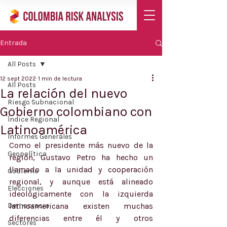
Entrada
All Posts
12 sept 2022
1 min de lectura
All Posts
La relación del nuevo
Riesgo Subnacional
Gobierno colombiano con
Índice Regional
Latinoamérica
Informes Generales
Como el presidente más nuevo de la 
Geopolítica
región, Gustavo Petro ha hecho un 
llamado a la unidad y cooperación 
Gobierno
regional, y aunque está alineado 
Elecciones
ideológicamente con la izquierda 
Democracia
latinoamericana existen muchas 
diferencias entre él y otros 
Sectores