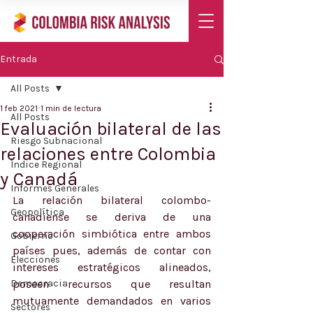
Entrada
All Posts
1 feb 2021
1 min de lectura
All Posts
Evaluación bilateral de las
Riesgo Subnacional
relaciones entre Colombia
Índice Regional
y Canadá
Informes Generales
La relación bilateral colombo-
Geopolítica
canadiense se deriva de una 
cooperación simbiótica entre ambos 
Gobierno
países pues, además de contar con 
Elecciones
intereses estratégicos alineados, 
Democracia
poseen recursos que resultan 
mutuamente demandados en varios 
Sectores