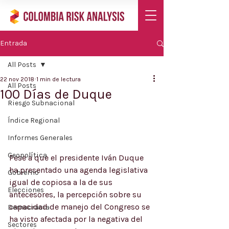
Entrada
All Posts
22 nov 2018
1 min de lectura
All Posts
100 Días de Duque
Riesgo Subnacional
Índice Regional
Informes Generales
Geopolítica
Pese a que el presidente Iván Duque 
ha presentado una agenda legislativa 
Gobierno
igual de copiosa a la de sus 
Elecciones
antecesores, la percepción sobre su 
capacidad de manejo del Congreso se 
Democracia
ha visto afectada por la negativa del 
Sectores