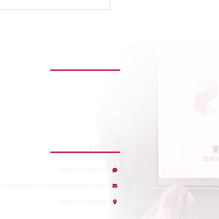
ce De Riesgos
acional 2021
Mapa de sitio
Inicio
Soluciones
Análisis destacados
Indices de riesgo
Contacto
Solicitar contacto
municaciones@colombiariskanalysis.com
Bogotá - Colombia