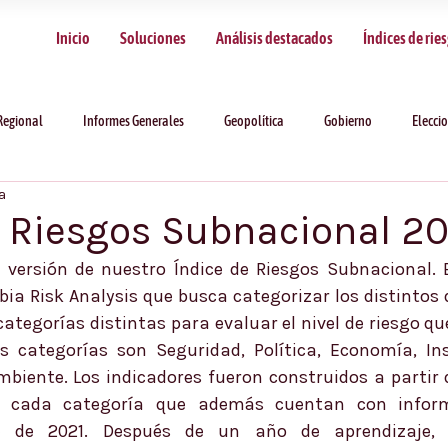
Inicio
Soluciones
Análisis destacados
Índices de rie
Regional
Informes Generales
Geopolítica
Gobierno
Elecci
a
e Riesgos Subnacional 2
 versión de nuestro Índice de Riesgos Subnacional. 
ia Risk Analysis que busca categorizar los distintos
categorías distintas para evaluar el nivel de riesgo q
 categorías son Seguridad, Política, Economía, Inst
biente. Los indicadores fueron construidos a partir d
 cada categoría que además cuentan con informa
e de 2021. Después de un año de aprendizaje, s