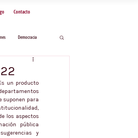
sgo
Contacto
ones
Democracia
022
Es un producto 
 departamentos 
ue suponen para 
itucionalidad, 
e los aspectos 
ción pública 
ugerencias y 