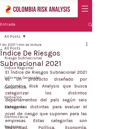
Entrada
All Posts
1 dic 2021
1 min de lectura
All Posts
Índice De Riesgos
Riesgo Subnacional
Subnacional 2021
Índice Regional
El Índice de Riesgos Subnacional 2021 
Informes Generales
es un producto diseñado por 
Colombia Risk Analysis que busca 
Geopolítica
categorizar los distintos 
Gobierno
departamentos del país según seis 
categorías distintas para evaluar el 
Elecciones
nivel de riesgo que suponen para las 
Democracia
empresas. Estas categorías son 
Sectores
Seguridad, Política, Economía, 