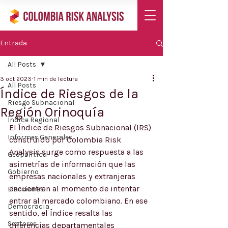
Entrada
All Posts
3 oct 2023
1 min de lectura
All Posts
Índice de Riesgos de la
Riesgo Subnacional
Región Orinoquía
Índice Regional
El Índice de Riesgos Subnacional (IRS) 
Informes Generales
construido por Colombia Risk 
Analysis surge como respuesta a las 
Geopolítica
asimetrías de información que las 
Gobierno
empresas nacionales y extranjeras 
encuentran al momento de intentar 
Elecciones
entrar al mercado colombiano. En ese 
Democracia
sentido, el Índice resalta las 
Sectores
diferencias departamentales 