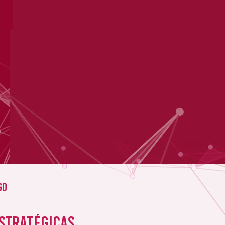
go
estratégicas