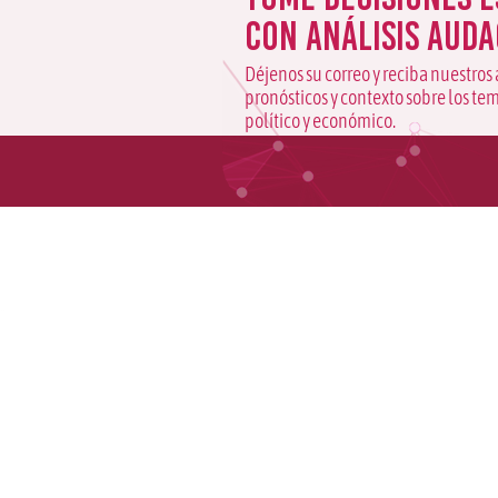
con análisis auda
Déjenos su correo y reciba nuestros 
pronósticos y contexto sobre los te
político y económico.
contáctenos 
fuente de aná