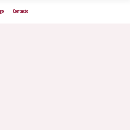
sgo
Contacto
e Riesgo