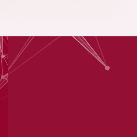
Región Amazonía
Evalúa las oportunidades de inversión en turis
agropecuario. Este informe analiza temas fun