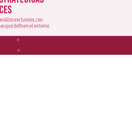
ces
análisis exclusivos, con
mas que definen el entorno
para que seamos su
lisis estratégico