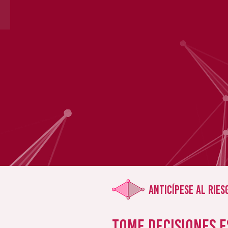
Anticípese al ries
Tome decisiones 