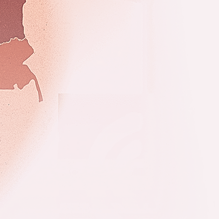
R
Comprenda los ri
El Índice de Riesgo Regional
municipal, agrupados por las c
para facilitar decisione